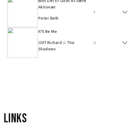
Blot Det Er Godt At Være
Aktionær
5
Peter Belli
It'll Be Me
Cliff Richard
&
The
4
Shadows
It'll Be Me
Cliff Richard
&
The
4
Shadows
Links