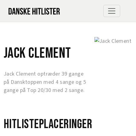
Jack Clement
Jack Clement optræder 39 gange
på Dansktoppen med 4 sange og 5
gange på Top 20/30 med 2 sange.
Hitlisteplaceringer