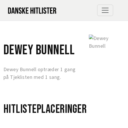
Dewey Bunnell
Dewey Bunnell optræder 1 gang
på Tjeklisten med 1 sang.
Hitlisteplaceringer