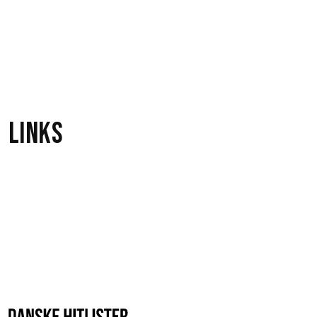
Almost Here
Brian McFadden
&
Delta
9
Goodrem
Links