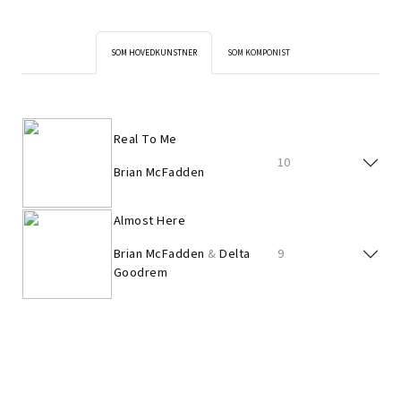
SOM HOVEDKUNSTNER
SOM KOMPONIST
Real To Me
10
Brian McFadden
Almost Here
Brian McFadden
&
Delta
9
Goodrem
Real To Me
10
Brian McFadden