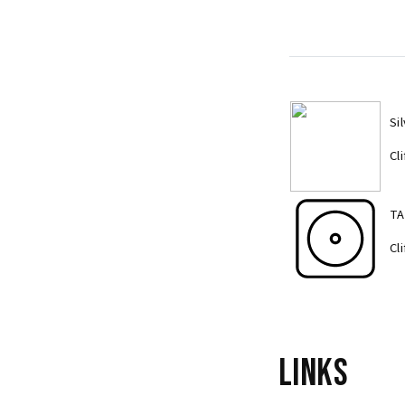
Si
Cl
TA
Cl
Links