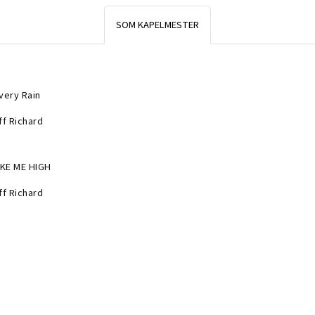
SOM KAPELMESTER
lvery Rain
iff Richard
KE ME HIGH
iff Richard