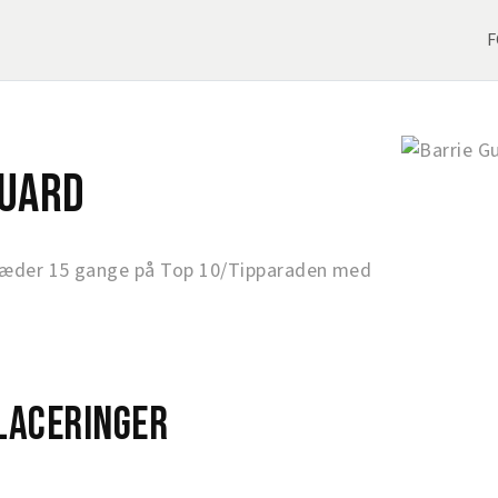
F
Guard
ræder 15 gange på Top 10/Tipparaden med
laceringer