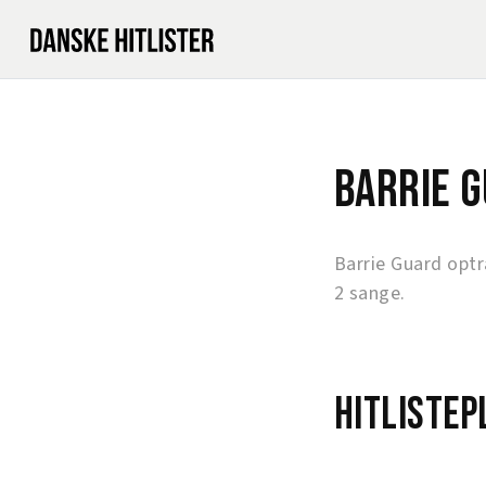
Barrie 
Barrie Guard opt
2 sange.
Hitlistep