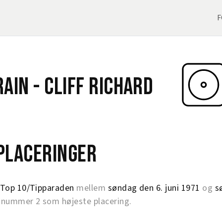
F
Rain -
Cliff Richard
eplaceringer
Top 10/Tipparaden
mellem
søndag den 6. juni 1971
og
s
nummer 2 som højeste placering.