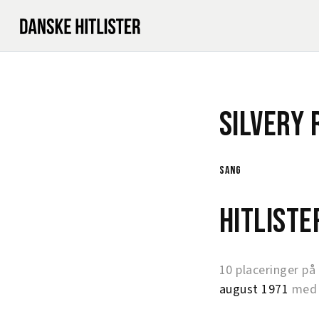
Silvery 
sang
Hitlist
10 placeringer på
august 1971
med 