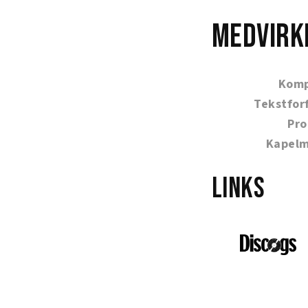
Medvirk
Komp
Tekstfor
Pro
Kapelm
Links