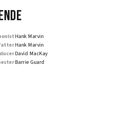
ende
onist
Hank Marvin
fatter
Hank Marvin
ducer
David MacKay
ester
Barrie Guard