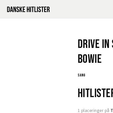
Drive In
Bowie
sang
Hitlist
1 placeringer på
T