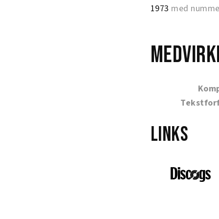
1973
med nummer 
Medvirk
Komp
Tekstfor
Links