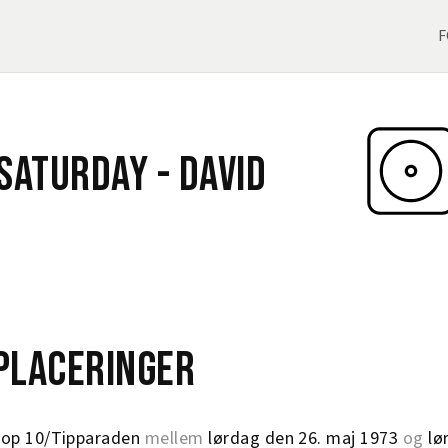
F
 Saturday -
David
eplaceringer
op 10/Tipparaden
mellem
lørdag den 26. maj 1973
og
lø