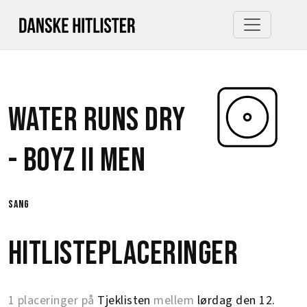
Water Runs Dry
-
Boyz II Men
sang
Hitlisteplaceringer
1 placeringer på
Tjeklisten
mellem
lørdag den 12.