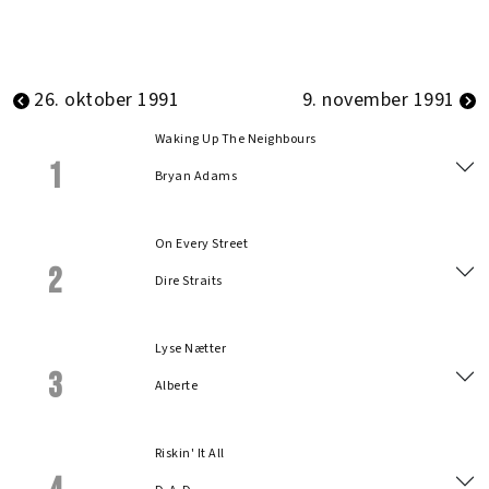
26. oktober 1991
9. november 1991
Waking Up The Neighbours
1
Bryan Adams
On Every Street
2
Dire Straits
Lyse Nætter
3
Alberte
Riskin' It All