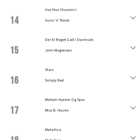
Use Your Illusions I
14
Guns 'n' Roses
Der Er Noget Galt I Danmark
15
John Mogensen
Stars
16
Simply Red
Mellem Hjerter Og Spar
17
Miss B. Haven
Metallica