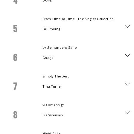
4
D-A-D
From Time To Time - The Singles Collection
5
Paul Young
Lygtemandens Sang
6
Gnags
Simply The Best
7
Tina Turner
Vis Dit Ansigt
8
Lis Sørensen
Night Calls