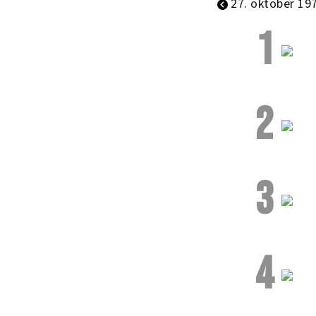
27. oktober 19
1
2
3
4