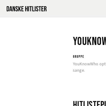
YouKno
gruppe
YouKnowWho optr
sange.
Hitlistep