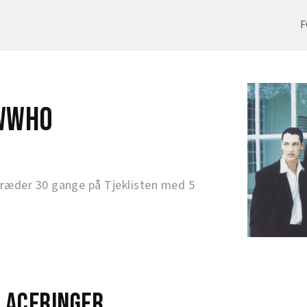
F
wWho
æder 30 gange på Tjeklisten med 5
laceringer