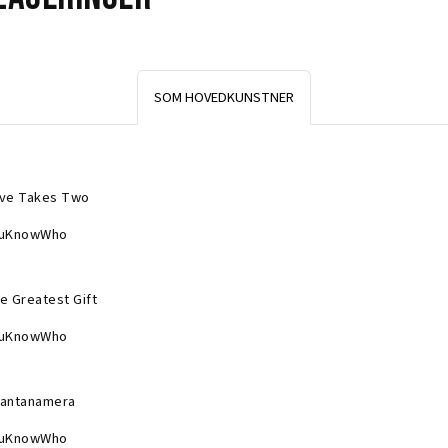
SOM HOVEDKUNSTNER
ve Takes Two
uKnowWho
e Greatest Gift
uKnowWho
antanamera
uKnowWho