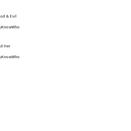
od & Evil
uKnowWho
nd Her
uKnowWho