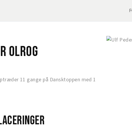
F
er Olrog
optræder 11 gange på Dansktoppen med 1
laceringer