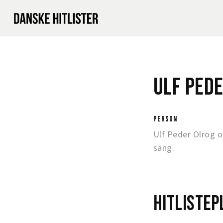
Ulf Ped
person
Ulf Peder Olrog 
sang.
Hitlistep