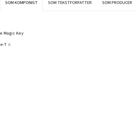
SOM KOMPONIST
SOM TEKSTFORFATTER
SOM PRODUCER
e Magic Key
e-T
&
e Magic Key
e-T
&
e Magic Key
e-T
&