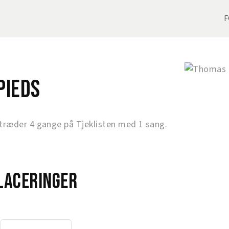
F
Pieds
ræder 4 gange på Tjeklisten med 1 sang.
laceringer