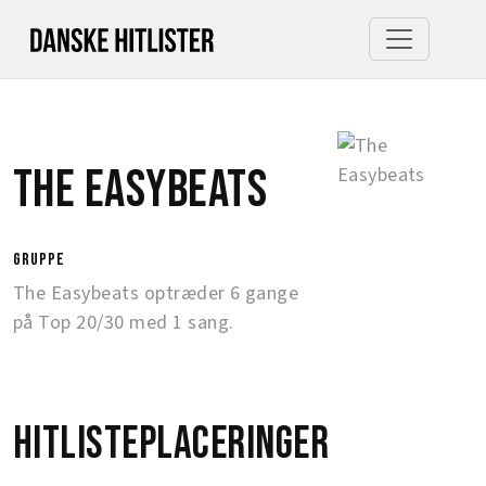
The Easybeats
gruppe
The Easybeats optræder 6 gange
på Top 20/30 med 1 sang.
Hitlisteplaceringer