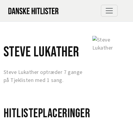
Steve Lukather
Steve Lukather optræder 7 gange
på Tjeklisten med 1 sang.
Hitlisteplaceringer