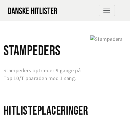
Stampeders
Stampeders optræder 9 gange på
Top 10/Tipparaden med 1 sang.
Hitlisteplaceringer