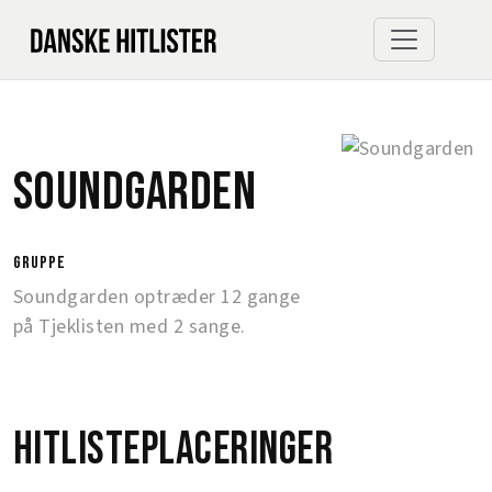
Soundgarden
gruppe
Soundgarden optræder 12 gange
på Tjeklisten med 2 sange.
Hitlisteplaceringer