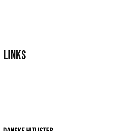
Spoonman
1
Soundgarden
Links