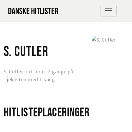
S. Cutler
S. Cutler optræder 2 gange på
Tjeklisten med 1 sang.
Hitlisteplaceringer