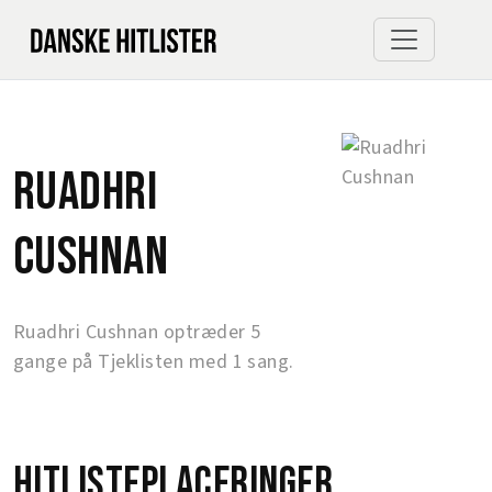
Ruadhri
Cushnan
Ruadhri Cushnan optræder 5
gange på Tjeklisten med 1 sang.
Hitlisteplaceringer