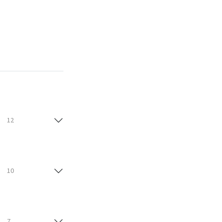
12
10
7