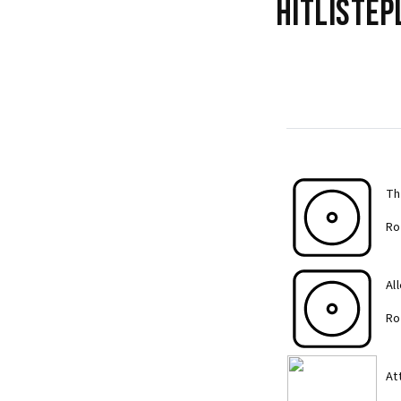
Hitlistep
Th
Ro
Al
Ro
At