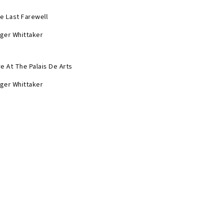
e Last Farewell
ger Whittaker
ve At The Palais De Arts
ger Whittaker
 Er Vidunderlig
nning Vilén