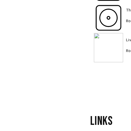
Th
Ro
Li
Ro
Du
He
Links