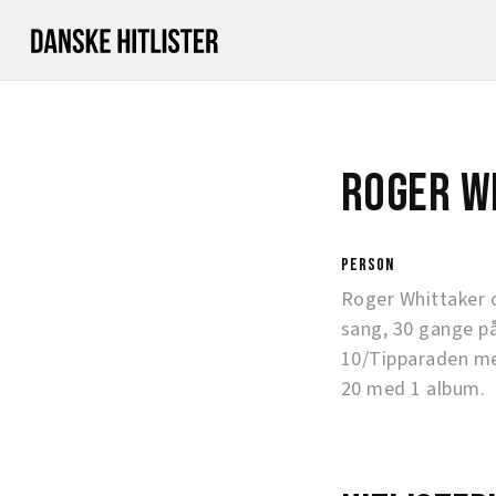
Roger W
person
Roger Whittaker 
sang, 30 gange p
10/Tipparaden me
20 med 1 album.