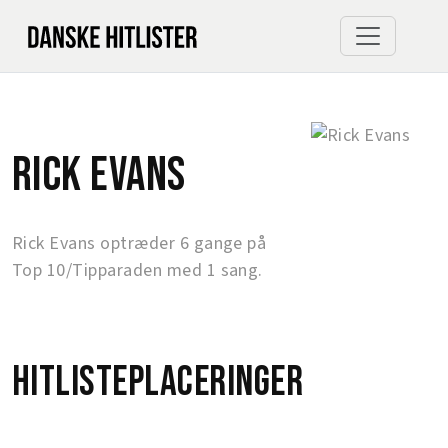
Rick Evans
Rick Evans optræder 6 gange på
Top 10/Tipparaden med 1 sang.
Hitlisteplaceringer