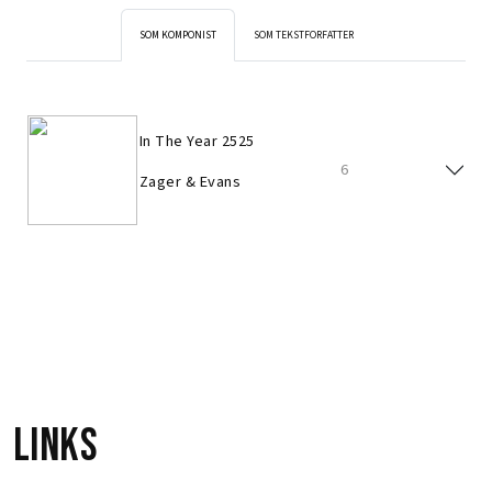
SOM KOMPONIST
SOM TEKSTFORFATTER
In The Year 2525
6
Zager & Evans
In The Year 2525
6
Zager & Evans
Links