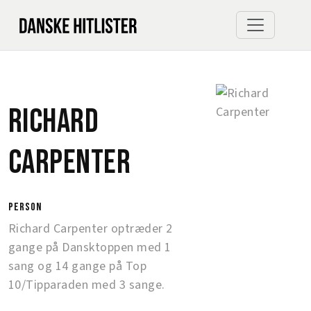
Richard
Carpenter
person
Richard Carpenter optræder 2
gange på Dansktoppen med 1
sang og 14 gange på Top
10/Tipparaden med 3 sange.