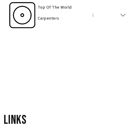
Top Of The World
1
Carpenters
Please Mr Postman
10
Carpenters
Please Mr Postman
10
Carpenters
Links