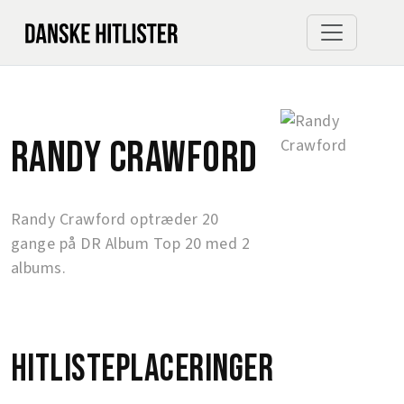
Randy Crawford
Randy Crawford optræder 20
gange på DR Album Top 20 med 2
albums.
Hitlisteplaceringer