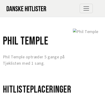
Phil Temple
Phil Temple optræder 5 gange på
Tjeklisten med 1 sang.
Hitlisteplaceringer