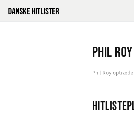
Phil Roy
Phil Roy optræder
Hitlistep