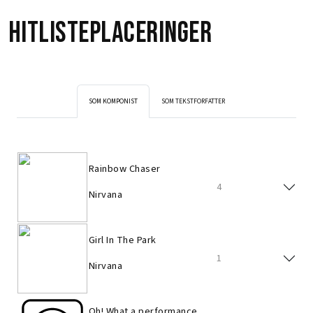
Hitlisteplaceringer
SOM KOMPONIST
SOM TEKSTFORFATTER
Rainbow Chaser
4
Nirvana
Girl In The Park
1
Nirvana
Oh! What a performance