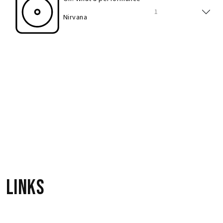
1
Nirvana
Girl In The Park
1
Nirvana
Oh! What a performance
1
Nirvana
Links