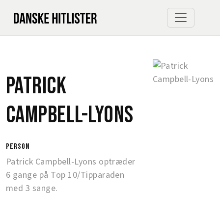
Patrick
Campbell-Lyons
person
Patrick Campbell-Lyons optræder
6 gange på Top 10/Tipparaden
med 3 sange.