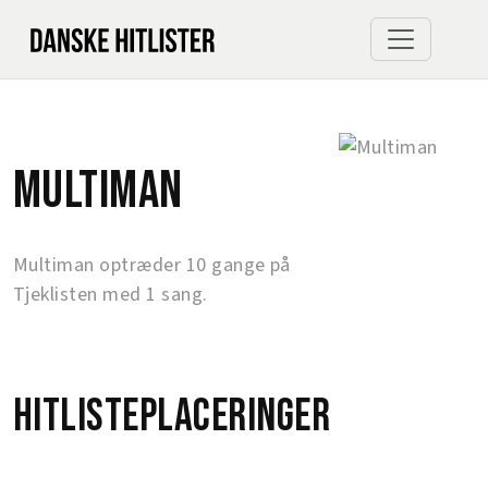
Multiman
Multiman optræder 10 gange på
Tjeklisten med 1 sang.
Hitlisteplaceringer