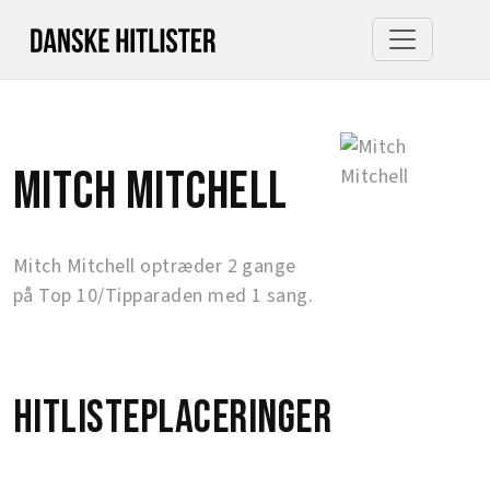
Mitch Mitchell
Mitch Mitchell optræder 2 gange
på Top 10/Tipparaden med 1 sang.
Hitlisteplaceringer