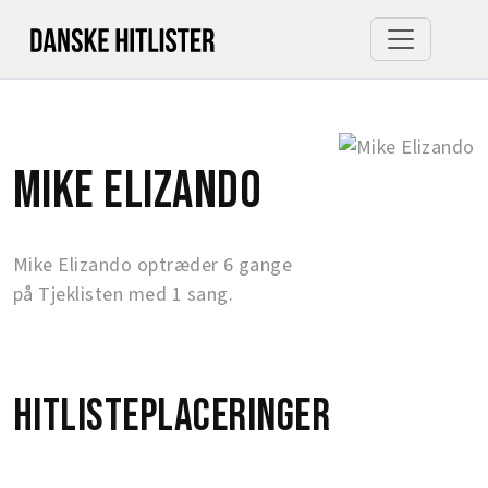
Mike Elizando
Mike Elizando optræder 6 gange
på Tjeklisten med 1 sang.
Hitlisteplaceringer