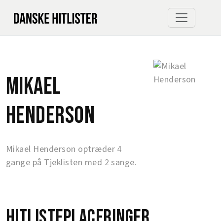
Mikael
Henderson
Mikael Henderson optræder 4
gange på Tjeklisten med 2 sange.
Hitlisteplaceringer