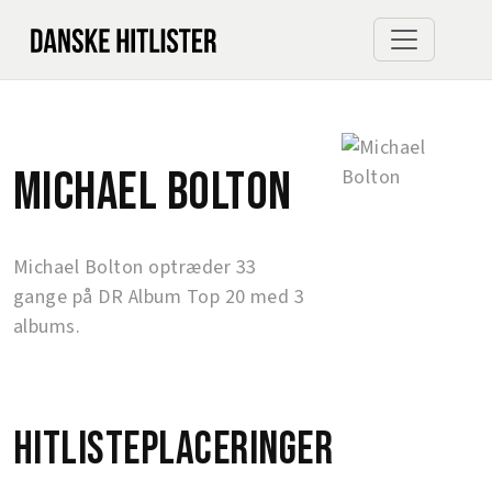
Michael Bolton
Michael Bolton optræder 33
gange på DR Album Top 20 med 3
albums.
Hitlisteplaceringer