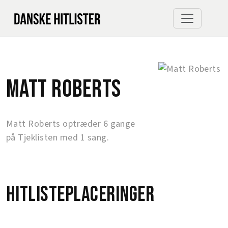
Matt Roberts
Matt Roberts optræder 6 gange
på Tjeklisten med 1 sang.
Hitlisteplaceringer