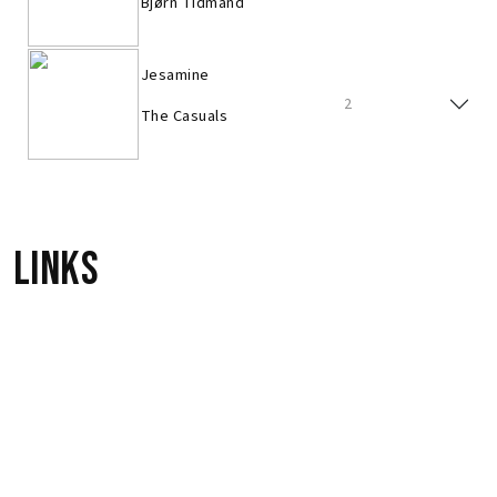
Bjørn Tidmand
Jesamine
2
The Casuals
Links