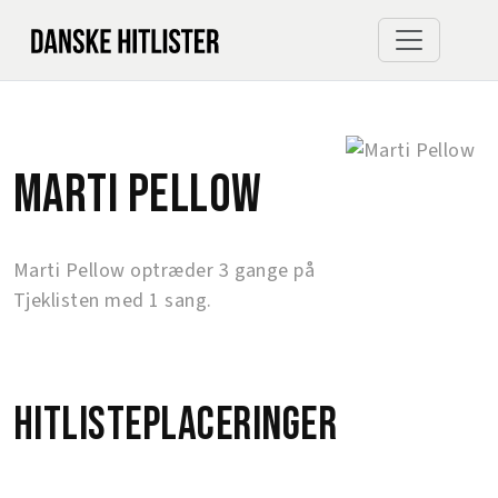
Marti Pellow
Marti Pellow optræder 3 gange på
Tjeklisten med 1 sang.
Hitlisteplaceringer