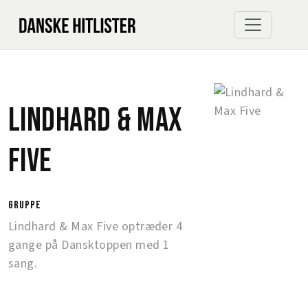
Lindhard & Max
Five
gruppe
Lindhard & Max Five optræder 4
gange på Dansktoppen med 1
sang.