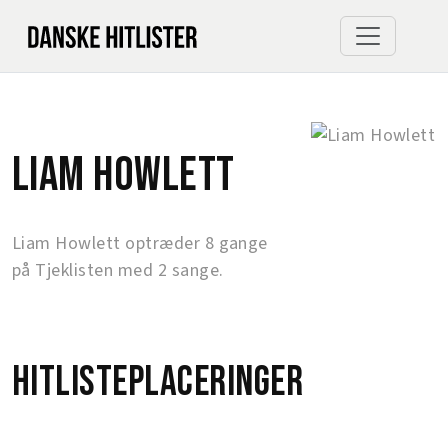
Liam Howlett
Liam Howlett optræder 8 gange
på Tjeklisten med 2 sange.
Hitlisteplaceringer