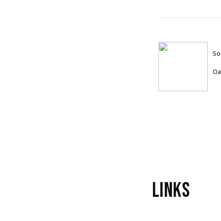
So
Oa
So
Oa
Links