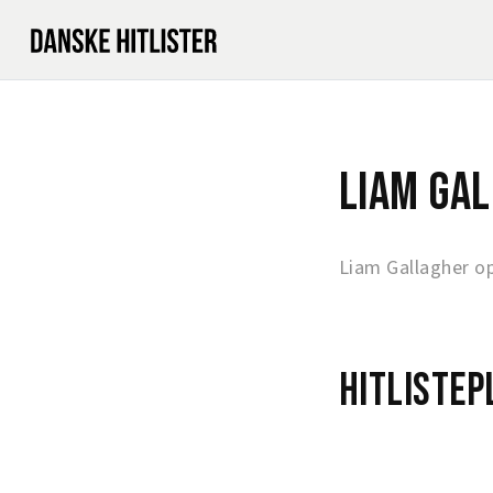
Liam Ga
Liam Gallagher o
Hitlistep