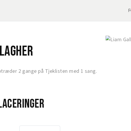
F
llagher
ptræder 2 gange på Tjeklisten med 1 sang.
laceringer