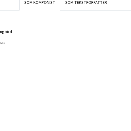
SOM KOMPONIST
SOM TEKSTFORFATTER
ngbird
sis
ngbird
sis