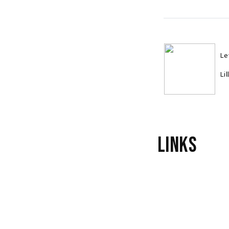
Le
Li
Links