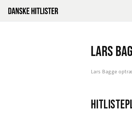
Lars Ba
Lars Bagge optræ
Hitlistep