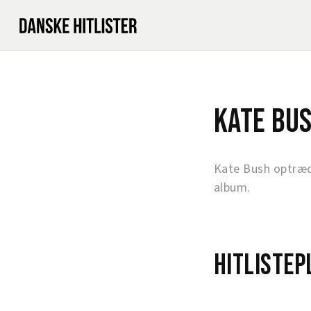
Kate Bu
Kate Bush optræd
album.
Hitlistep