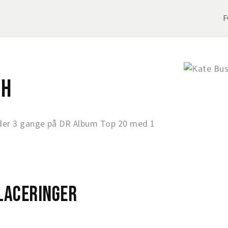
F
sh
er 3 gange på DR Album Top 20 med 1
laceringer