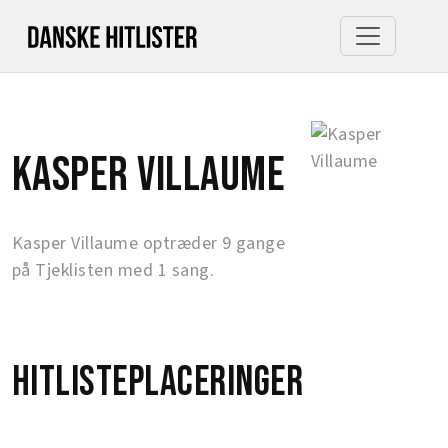
Kasper Villaume
Kasper Villaume optræder 9 gange
på Tjeklisten med 1 sang.
Hitlisteplaceringer