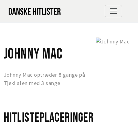
Johnny Mac
Johnny Mac optræder 8 gange på
Tjeklisten med 3 sange.
Hitlisteplaceringer