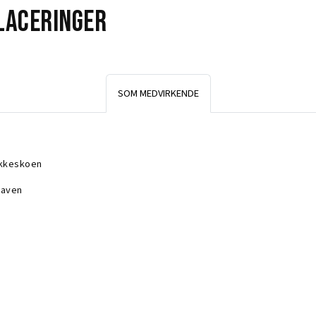
laceringer
SOM MEDVIRKENDE
kkeskoen
aven