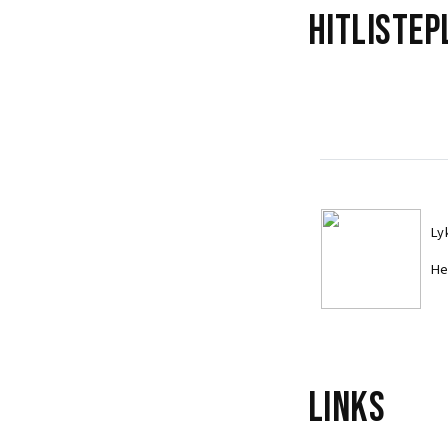
Hitlistep
Ly
He
Links