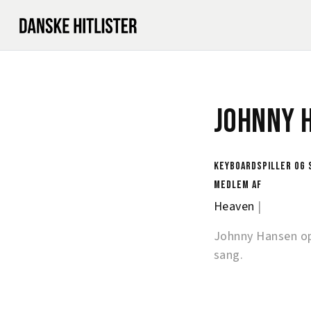
Johnny 
Keyboardspiller og 
Medlem af
Heaven
|
Johnny Hansen o
sang.