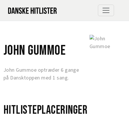
John Gummoe
John Gummoe optræder 6 gange
på Dansktoppen med 1 sang.
Hitlisteplaceringer