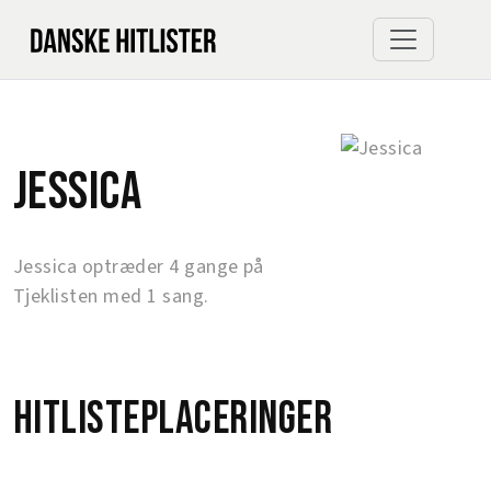
Jessica
Jessica optræder 4 gange på
Tjeklisten med 1 sang.
Hitlisteplaceringer