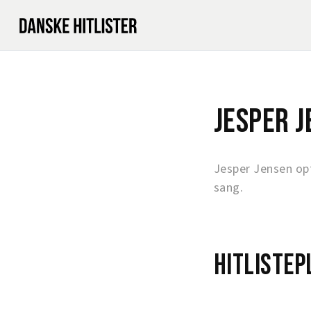
Jesper 
Jesper Jensen op
sang.
Hitlistep