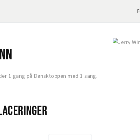
F
inn
der 1 gang på Dansktoppen med 1 sang.
laceringer