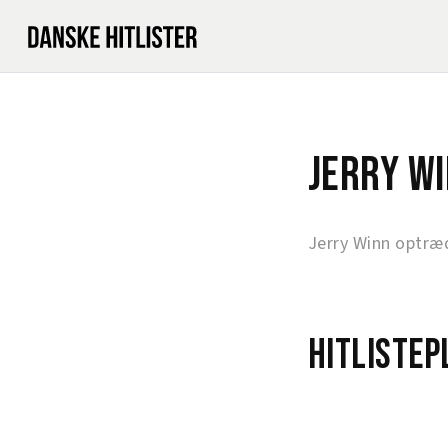
Jerry W
Jerry Winn optræ
Hitlistep