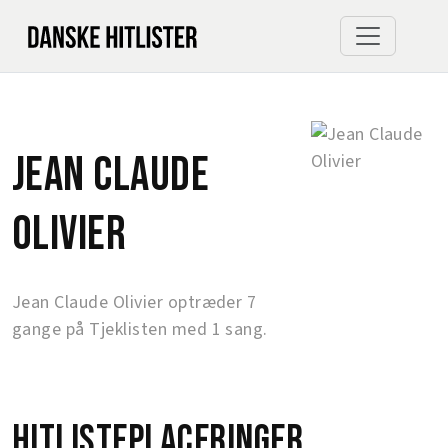
Jean Claude
Olivier
Jean Claude Olivier optræder 7
gange på Tjeklisten med 1 sang.
Hitlisteplaceringer