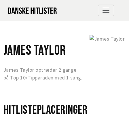
James Taylor
James Taylor optræder 2 gange
på Top 10/Tipparaden med 1 sang.
Hitlisteplaceringer