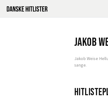
Jakob W
Jakob Weise Hell
sange.
Hitlistep