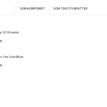
SOM KOMPONIST
SOM TEKSTFORFATTER
ty Of Dreams
ft
ss You Goodbye
ft
ty Of Dreams
ft
ss You Goodbye