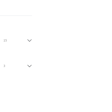
15
3
15