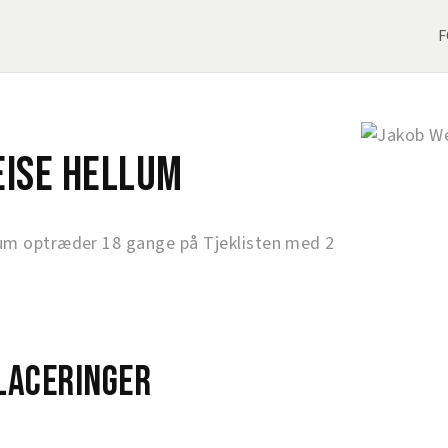
F
eise Hellum
um optræder 18 gange på Tjeklisten med 2
laceringer