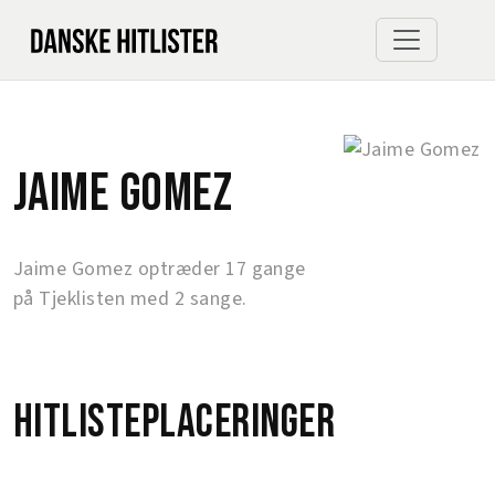
Jaime Gomez
Jaime Gomez optræder 17 gange
på Tjeklisten med 2 sange.
Hitlisteplaceringer