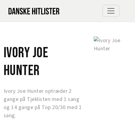
Ivory Joe
Hunter
Ivory Joe Hunter optræder 2
gange på Tjeklisten med 1 sang
og 14 gange på Top 20/30 med 1
sang.